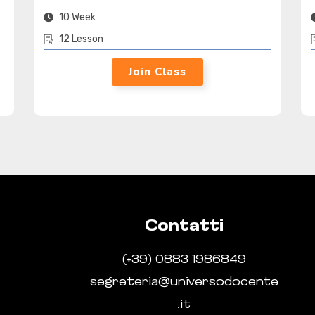
10 Week
12 Lesson
Join Class
Contatti
(+39) 0883
1986849
segreteria@universodocente
.it