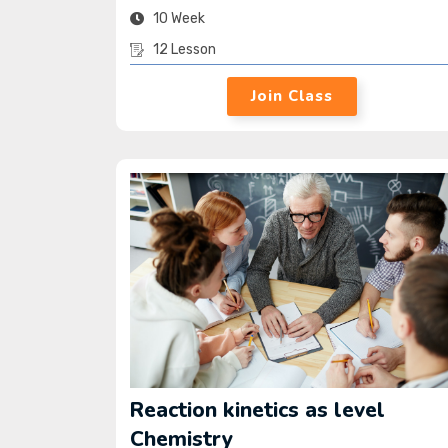
10 Week
12 Lesson
Join Class
Reaction kinetics as level
Chemistry