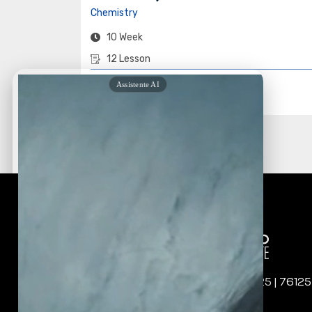
Chemistry
10 Week
12 Lesson
Join Class
Sede: Corso Imbriani, 125 | 76125
Trani (BT) – Italia