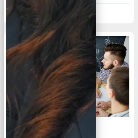
Join Class
Reaction kinetics as level Chemistry
Chemistry