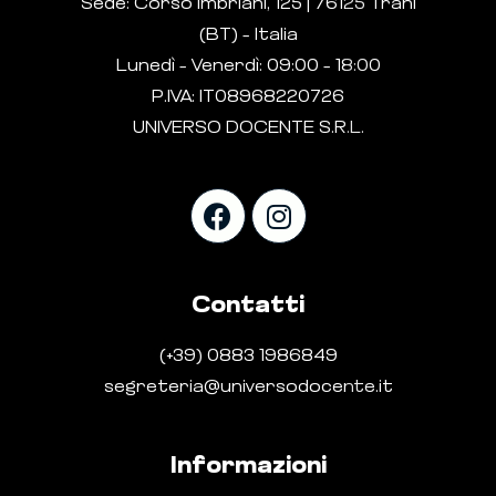
Sede: Corso Imbriani, 125 | 76125 Trani
(BT) – Italia
Lunedì – Venerdì: 09:00 – 18:00
P.IVA: IT08968220726
UNIVERSO DOCENTE S.R.L.
Contatti
(+39) 0883
1986849
segreteria@universodocente.it
Informazioni