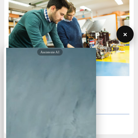
×
Robotic Class
Technology
10 Week
12 Lesson
Join Class