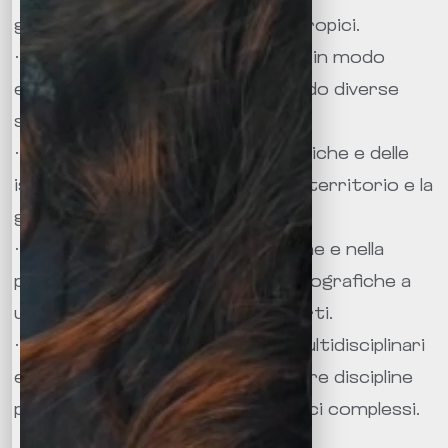
gestione dei rischi naturali e antropici.
· Capacità di insegnare geografia in modo
efficace e coinvolgente, utilizzando diverse
strategie didattiche.
· Conoscenza delle politiche pubbliche e delle
istituzioni che regolano l’uso del territorio e la
gestione delle risorse naturali.
· Competenza nella comunicazione e nella
presentazione di informazioni geografiche a
un pubblico di esperti e non esperti.
· Capacità di lavorare in gruppi multidisciplinari
e di collaborare con esperti di altre discipline
per affrontare problemi geografici complessi.