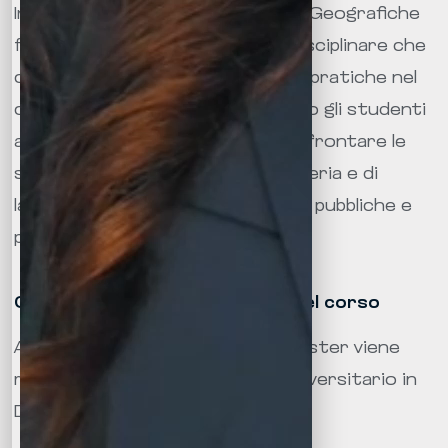
In generale, il Master in Discipline Geografiche
fornisce una formazione interdisciplinare che
combina conoscenze teoriche e pratiche nel
campo della geografia, preparando gli studenti
a diventare esperti in grado di affrontare le
sfide dell’insegnamento della materia e di
lavorare in diverse organizzazioni pubbliche e
private legate al territorio.
Certificato acquisito alla fine del corso
A seguito degli esami finali del Master viene
rilasciato il Diploma di Master Universitario in
Discipline Geografiche.