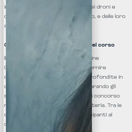
informativi geografici, dei GPS, dei droni e
degli strumenti di telerilevamento, e delle loro
applicazioni in campo geografico.
Competenze acquisite alla fine del corso
Il master di Primo Livello in Discipline
Geografiche è progettato per fornire
competenze specialistiche e approfondite in
diverse aree della geografia, preparando gli
studenti ad affrontare le classi di concorso
relative all’insegnamento della materia. Tra le
competenze acquisite dai partecipanti al
corso, possiamo includere: