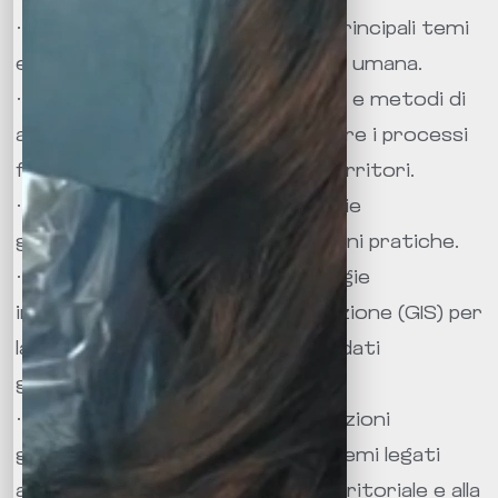
· Conoscenza approfondita dei principali temi
e concetti della geografia fisica e umana.
· Capacità di utilizzare strumenti e metodi di
analisi geografica per comprendere i processi
fisici e sociali che influenzano i territori.
· Conoscenza delle principali teorie
geografiche e delle loro applicazioni pratiche.
· Competenza nell’uso di tecnologie
informatiche e di georeferenziazione (GIS) per
la rappresentazione e l’analisi dei dati
geografici.
· Capacità di utilizzare le informazioni
geografiche per affrontare problemi legati
all’ambiente, alla pianificazione territoriale e alla