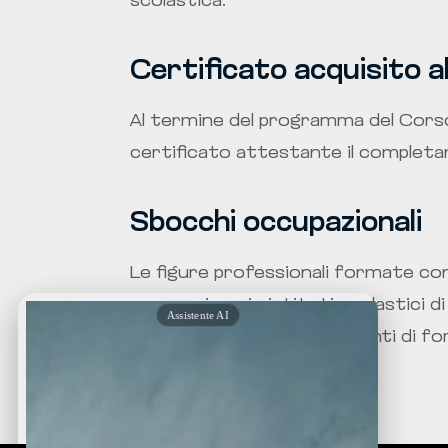
scolastica.
Certificato acquisito al
Al termine del programma del Corso
certificato attestante il complet
Sbocchi occupazionali
Le figure professionali formate c
occupazione in istituti scolastici di
sostegno alla disabilità, in enti di 