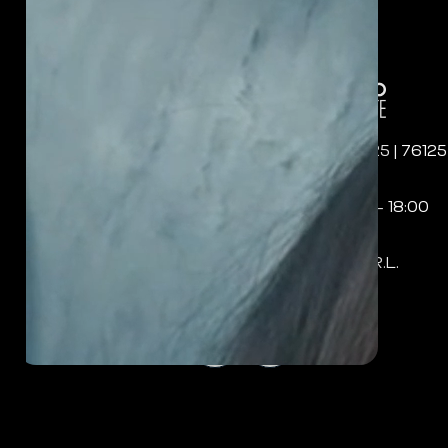
Sede: Corso Imbriani, 125 | 76125
Trani (BT) – Italia
Lunedì – Venerdì: 09:00 – 18:00
P.IVA: IT08968220726
UNIVERSO DOCENTE S.R.L.